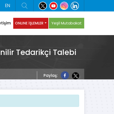
EN
etişim
Yeşil Mutabakat
ONLINE İŞLEMLER
ilir Tedarikçi Talebi
Paylaş: