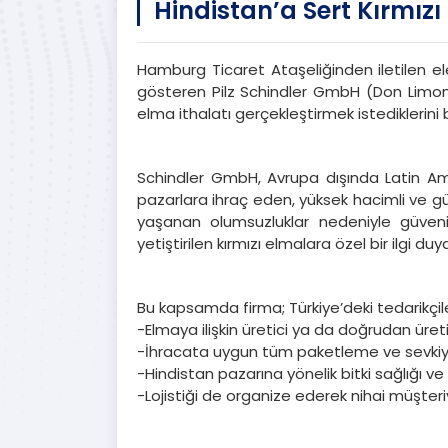
Hindistan’a Sert Kırmızı
Hamburg Ticaret Ataşeliğinden iletilen el
gösteren Pilz Schindler GmbH (Don Limon)
elma ithalatı gerçekleştirmek istediklerini b
Schindler GmbH, Avrupa dışında Latin Am
pazarlara ihraç eden, yüksek hacimli ve güv
yaşanan olumsuzluklar nedeniyle güvenili
yetiştirilen kırmızı elmalara özel bir ilgi du
Bu kapsamda firma; Türkiye’deki tedarikçile
-Elmaya ilişkin üretici ya da doğrudan üret
-İhracata uygun tüm paketleme ve sevkiya
-Hindistan pazarına yönelik bitki sağlığı 
-Lojistiği de organize ederek nihai müşteriy