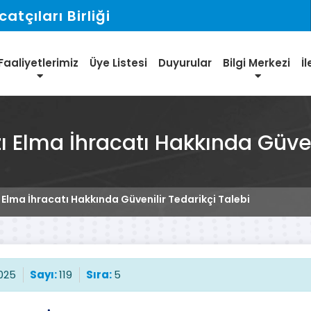
tçıları Birliği
Faaliyetlerimiz
Üye Listesi
Duyurular
Bilgi Merkezi
İl
zı Elma İhracatı Hakkında Güven
ı Elma İhracatı Hakkında Güvenilir Tedarikçi Talebi
025
Sayı:
119
Sıra:
5