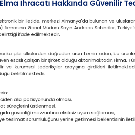
 Elma İhracatı Hakkında Güvenilir Ted
ektronik bir iletide, merkezi Almanya'da bulunan ve uluslara
 firmasının Genel Müdürü Sayın Andreas Schindler, Türkiye’de
elirttiği ifade edilmektedir.
erika gibi ülkelerden doğrudan ürün temin eden, bu ürünler
en esaslı çalışan bir şirket olduğu aktarılmaktadır. Firma, Türk
r ve kurumsal tedarikçiler arayışına girdikleri iletilmekte
yduğu belirtilmektedir.
rin:
iciden alıcı pozisyonunda olması,
t süreçlerini üstlenmesi,
ve gıda güvenliği mevzuatına eksiksiz uyum sağlaması,
e teslimat sorumluluğunu yerine getirmesi beklentisinin iletildi