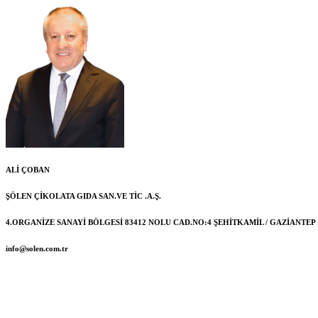
ALİ ÇOBAN
ŞÖLEN ÇİKOLATA GIDA SAN.VE TİC .A.Ş.
4.ORGANİZE SANAYİ BÖLGESİ 83412 NOLU CAD.NO:4 ŞEHİTKAMİL / GAZİANTEP
info@solen.com.tr