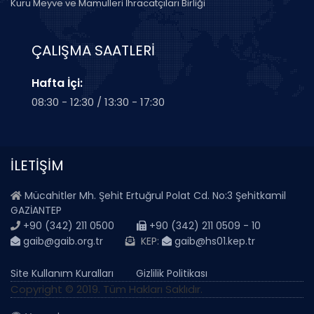
Kuru Meyve ve Mamulleri İhracatçıları Birliği
ÇALIŞMA SAATLERİ
Hafta İçi:
08:30 - 12:30 / 13:30 - 17:30
İLETİŞİM
Mücahitler Mh. Şehit Ertuğrul Polat Cd. No:3 Şehitkamil
GAZİANTEP
+90 (342) 211 0500
+90 (342) 211 0509 - 10
gaib@gaib.org.tr
KEP:
gaib@hs01.kep.tr
Site Kullanım Kuralları
Gizlilik Politikası
Copyright © 2019. Tüm Hakları Saklıdır.