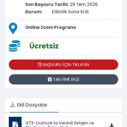
Son Başvuru Tarihi:
29 Tem 2026
Durum:
Etkinlik Sona Erdi
Online Zoom Programı
Ücretsiz
BAŞVURU İÇİN TIKLAYIN
TAKVİME EKLE
Ekli Dosyalar
473-Outlook’ta Verimli İletişim ve