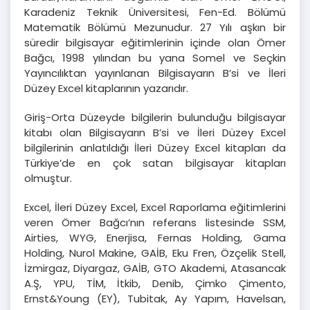
Karadeniz Teknik Üniversitesi, Fen-Ed. Bölümü
Matematik Bölümü Mezunudur. 27 Yılı aşkın bir
süredir bilgisayar eğitimlerinin içinde olan Ömer
Bağcı, 1998 yılından bu yana Somel ve Seçkin
Yayıncılıktan yayınlanan Bilgisayarın B’si ve İleri
Düzey Excel kitaplarının yazarıdır.
Giriş-Orta Düzeyde bilgilerin bulunduğu bilgisayar
kitabı olan Bilgisayarın B’si ve İleri Düzey Excel
bilgilerinin anlatıldığı İleri Düzey Excel kitapları da
Türkiye’de en çok satan bilgisayar kitapları
olmuştur.
Excel, İleri Düzey Excel, Excel Raporlama eğitimlerini
veren Ömer Bağcı’nın referans listesinde SSM,
Airties, WYG, Enerjisa, Fernas Holding, Gama
Holding, Nurol Makine, GAİB, Eku Fren, Özçelik Stell,
İzmirgaz, Diyargaz, GAİB, GTO Akademi, Atasancak
A.Ş, YPU, TİM, İtkib, Denib, Çimko Çimento,
Ernst&Young (EY), Tubitak, Ay Yapım, Havelsan,