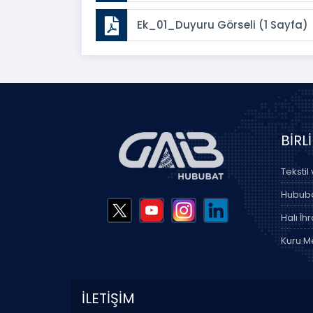
Ek_01_Duyuru Görseli (1 Sayfa)
BİRL
Tekstil
Hububat
Halı İhr
Kuru Me
İLETİŞİM