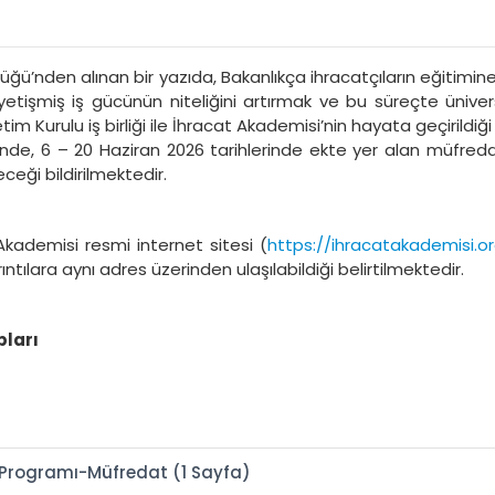
üğü’nden alınan bir yazıda, Bakanlıkça ihracatçıların eğitimine
 yetişmiş iş gücünün niteliğini artırmak ve bu süreçte ünive
urulu iş birliği ile İhracat Akademisi’nin hayata geçirildiği 
e, 6 – 20 Haziran 2026 tarihlerinde ekte yer alan müfreda
ceği bildirilmektedir.
kademisi resmi internet sitesi (
https://ihracatakademisi.or
ıntılara aynı adres üzerinden ulaşılabildiği belirtilmektedir.
pları
 Programı-Müfredat (1 Sayfa)