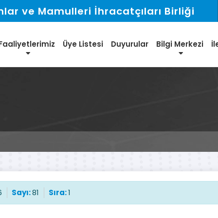
ar ve Mamulleri İhracatçıları Birliği
Faaliyetlerimiz
Üye Listesi
Duyurular
Bilgi Merkezi
İl
6
Sayı:
81
Sıra:
1