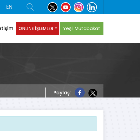
EN
etişim
Yeşil Mutabakat
ONLINE İŞLEMLER
Paylaş: