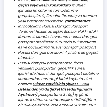
geçici veya kesin konkordato
mühleti
içindeki firmalar ve tam bölünme
gerçekleştirmiş firmalar ihracatçıya tanınan
yeşil pasaport hakkından
yararlanamaz
.
İhracatçılara Hususi Damgalı Pasaport
Verilmesi Hakkında İlişkin Esaslar Hakkındaki
Kararın 4. Maddesi uyarınca hususi damgalı
pasaport alabilecek durumda bulunanların
eş ve çocuklarına hususi damgalı pasaport
Hususi damgalı pasaport 4 yıl süre ile geçerli
olacaktır
Hususi damgalı pasaport alan firma
yetkilileri, pasaportun geçerlilik süresi
içerisinde hususi damgalı pasaport alabilme
şartlarından herhangi birini kaybetmeleri
halinde (
Şirket Yetkilisinin Şirket E – SGK
Listesinden ya da Şirket Hissedarlığından
Ayrılması)
pasaportunu 3 (üç) iş günü
içinde il nüfus ve vatandaşlık müdürlüğüne
bir dilekçe ekinde iade etmekle yükümlüdür.