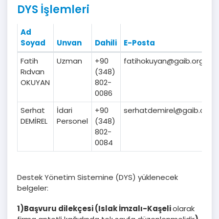
DYS İşlemleri
Ad
Soyad
Unvan
Dahili
E-Posta
Fatih
Uzman
+90
fatihokuyan@gaib.org.tr
Rıdvan
(348)
OKUYAN
802-
0086
Serhat
İdari
+90
serhatdemirel@gaib.org.t
DEMİREL
Personel
(348)
802-
0084
Destek Yönetim Sistemine (DYS) yüklenecek
belgeler:
1)Başvuru dilekçesi (Islak İmzalı-Kaşeli
olarak