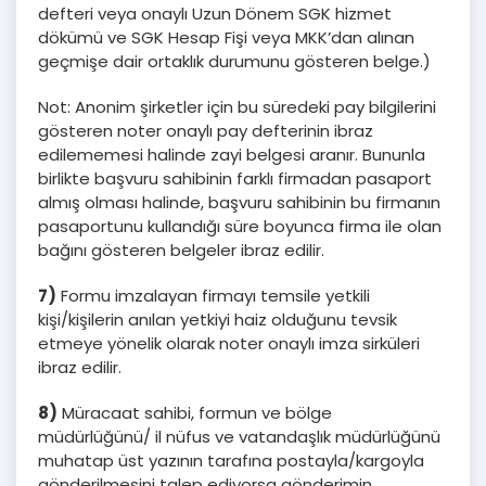
defteri veya onaylı Uzun Dönem SGK hizmet
dökümü ve SGK Hesap Fişi veya MKK’dan alınan
geçmişe dair ortaklık durumunu gösteren belge.)
Not: Anonim şirketler için bu süredeki pay bilgilerini
gösteren noter onaylı pay defterinin ibraz
edilememesi halinde zayi belgesi aranır. Bununla
birlikte başvuru sahibinin farklı firmadan pasaport
almış olması halinde, başvuru sahibinin bu firmanın
pasaportunu kullandığı süre boyunca firma ile olan
bağını gösteren belgeler ibraz edilir.
7)
Formu imzalayan firmayı temsile yetkili
kişi/kişilerin anılan yetkiyi haiz olduğunu tevsik
etmeye yönelik olarak noter onaylı imza sirküleri
ibraz edilir.
8)
Müracaat sahibi, formun ve bölge
müdürlüğünü/ il nüfus ve vatandaşlık müdürlüğünü
muhatap üst yazının tarafına postayla/kargoyla
gönderilmesini talep ediyorsa gönderimin