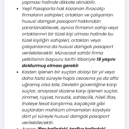
yapması halinde dikkate alınabilir.
Yeşil Pasaporta hak kazanan İhracatçı
firmaların sahipleri, ortakları ve çalışanları
hususi damgalı pasaport hakkından
yararlanabilecek, ayrıca firmanın sahip veya
ortaklarının bir tüzel kişi olması halinde bu
tüzel kişiliğin sahipleri, ortakları veya
çalışanlarına da hususi damgalı pasaport
verilebilecektir.
Müracaat sahibi firma
yetkilisinin başvuru tarihi itibariyle
18 yaşını
doldurmuş olması gerekir
.
Kasten işlenen bir suçtan dolayı bir yıl veya
daha fazla süreyle hapis cezasına ya da affa
uğramış olsa bile; Devletin güvenliğine karşı
suçlar, anayasal düzene karşı işlenen suçlar,
zimmet, rüşvet, hırsızlık, sahtecilik, hileli iflas,
ihaleye fesat karıştırma, kaçakçılık gibi
suçlardan mahkûm olmamaları kaydıyla
dört yıl süreyle hususi damgalı pasaport
verilebilecektir.
Ayrıca,
iflas halindeki, tasfiye halindeki,