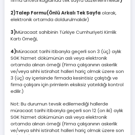
firma antetli kağıdında tek sayfa düzenlenmelidir
)
2)
Talep Formu
(Önlü Arkalı Tek Sayfa
olarak,
elektronik ortamda doldurulmalıdır)
3)
Müracaat sahibinin Türkiye Cumhuriyeti Kimlik
Kartı Örneği,
4)
Müracaat tarihi itibarıyla geçerli son 3 (üç) aylık
SGK hizmet dökümünün aslı veya elektronik
ortamda alınan örneği (Firma çalışanının askerlik
ve/veya sıhhi istirahat halleri hariç olmak üzere son
3 (üç) ay içerisinde firmada kesintisiz çalıştığı ve
firma çalışanı için primlerin eksiksiz yatırıldığı kontrol
edilir.)
Not: Bu durumun tevsik edilemediği hallerde
müracaat tarihi itibarıyla geçerli son 12 (on iki) aylık
SGK hizmet dökümünün aslı veya elektronik
ortamda alınan örneği (Firma çalışanının askerlik
ve/veya sıhhi istirahat halleri hariç olmak üzere son