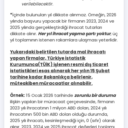
verilebilecektir.
*
İçinde bulunulan yıl dikkate alınmaz. Örneğin, 2026
yılında başvuru yapacak bir firmanın 2023, 2024 ve
2025 yılında gerçekleştirdiği ihracat tutarları
dikkate alınır.
Her yıl ihracat yapma şartı yoktur
, üç
yıl toplamının istenen rakamlara ulaşması yeterlidir.
Yukarıdaki belirtilen tutarda mal ihracatı
yapan firmalar, Türkiye İstatistik
Kurumunca(TÜİK) işlenen resmi dış ticaret
istatistikleri esas alınarak her yılın 15 Şubat
tarihine kadar Bakanlıkça belirlenir,
müteakiben müracaatlar alınabilir.
Örnek:
15 Ocak 2026 tarihinde
zorunlu bir duruma
ilişkin yapılan bir müracaat çerçevesinde, firmanın
2023 yılı ihracatının 1 milyon ABD doları, 2024 yılı
ihracatının 500 bin ABD doları olduğu durumda,
2025 yılı ihracatı, kesinleşmediği için, 0 (sıfır) olarak
alınır. 2023, 2024 ve 2025 ihracat değerleri toplamı