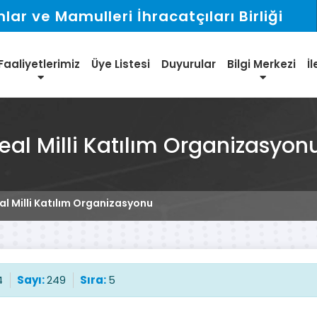
ar ve Mamulleri İhracatçıları Birliği
Faaliyetlerimiz
Üye Listesi
Duyurular
Bilgi Merkezi
İl
eal Milli Katılım Organizasyon
l Milli Katılım Organizasyonu
4
Sayı:
249
Sıra:
5