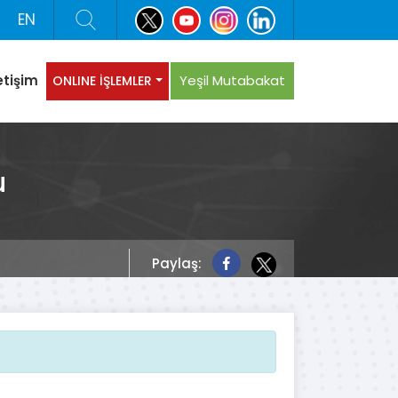
EN
etişim
Yeşil Mutabakat
ONLINE İŞLEMLER
u
Paylaş: