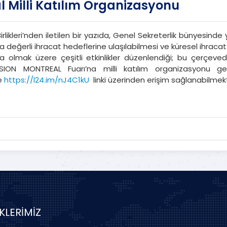
l Milli Katılım Organizasyonu
irlikleri’nden iletilen bir yazıda, Genel Sekreterlik bünyesin
atma değerli ihracat hedeflerine ulaşılabilmesi ve küresel ihra
a olmak üzere çeşitli etkinlikler düzenlendiği; bu çerçev
ION MONTREAL Fuarı’na milli katılım organizasyonu ger
re
https://l24.im/nJ4C1kU
linki üzerinden erişim sağlanabilmekt
İKLERİMİZ