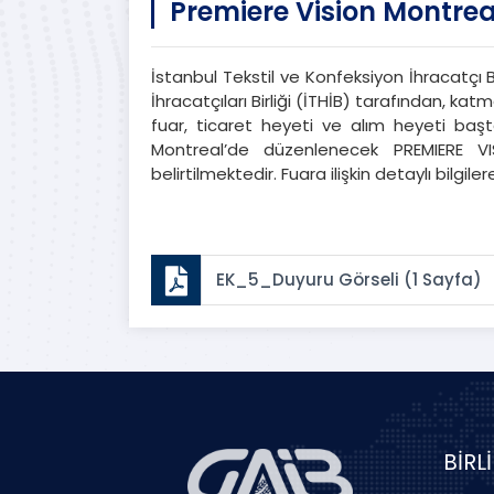
Premiere Vision Montrea
İstanbul Tekstil ve Konfeksiyon İhracatçı B
İhracatçıları Birliği (İTHİB) tarafından, k
fuar, ticaret heyeti ve alım heyeti başt
Montreal’de düzenlenecek PREMIERE VIS
belirtilmektedir. Fuara ilişkin detaylı bilgile
EK_5_Duyuru Görseli (1 Sayfa)
BİRL