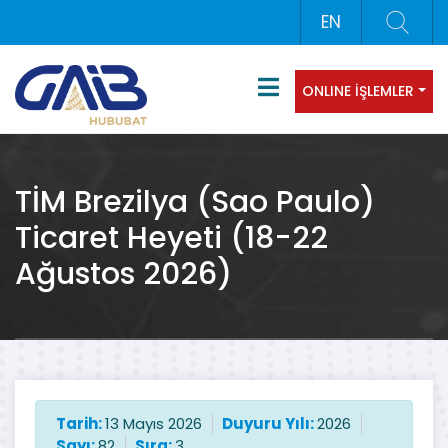
EN
ONLINE İŞLEMLER
TİM Brezilya (Sao Paulo)
Ticaret Heyeti (18-22
Ağustos 2026)
Tarih:
13 Mayıs 2026
Duyuru Yılı:
2026
Sayı:
82
Sıra:
3