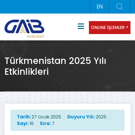
EN
ONLINE İŞLEMLER
Türkmenistan 2025 Yılı
Etkinlikleri
Tarih:
27 Ocak 2025
Duyuru Yılı:
2025
Sayı:
16
Sıra:
7