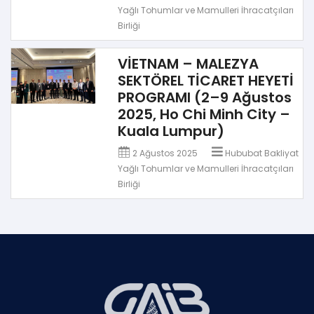
Yağlı Tohumlar ve Mamulleri İhracatçıları
Birliği
VİETNAM – MALEZYA
SEKTÖREL TİCARET HEYETİ
PROGRAMI (2–9 Ağustos
2025, Ho Chi Minh City –
Kuala Lumpur)
2 Ağustos 2025
Hububat Bakliyat
Yağlı Tohumlar ve Mamulleri İhracatçıları
Birliği