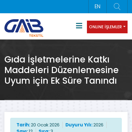
EN
ONLINE İŞLEMLER
Gıda İşletmelerine Katkı
Maddeleri Düzenlemesine
Uyum için Ek Süre Tanındı
Tarih:
20 Ocak 2026
Duyuru Yılı:
2026
Sayı:
12
Sıra:
3