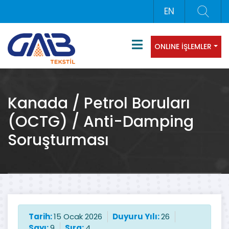
EN
ONLINE İŞLEMLER
Kanada / Petrol Boruları
(OCTG) / Anti-Damping
Soruşturması
Tarih:
15 Ocak 2026
Duyuru Yılı:
26
Sayı:
9
Sıra:
4