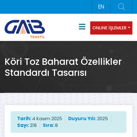
EN
ONLINE İŞLEMLER
Köri Toz Baharat Özellikler
Standardı Tasarısı
Tarih:
4 Kasım 2025
Duyuru Yılı:
2025
Sayı:
218
Sıra:
8