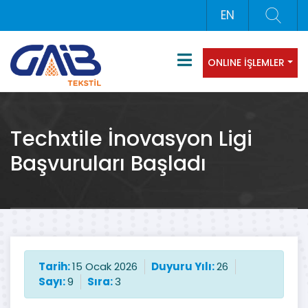
EN
ONLINE İŞLEMLER
Techxtile İnovasyon Ligi
Başvuruları Başladı
Tarih:
15 Ocak 2026
Duyuru Yılı:
26
Sayı:
9
Sıra:
3