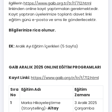
ilgililerin
https://www.gaib.org.tr/tr/f/712.html
linkinden online kayıt yaptırmaları gerekmektedir.
Kayıt yaptıran üyelerimize toplantı davet linki
eğitim günü e-posta ve sms ile gönderilecektir.
Bilgilerinize rica olunur.
EK:
Aralık Ayı Eğitim İçerikleri (5 Sayfa)
GAİB ARALIK 2025 ONLINE EĞİTİM PROGRAMLARI
Kayıt Linki:
https://www.gaib.org.tr/tr/f/712.html
Sıra
Eğitim Adı
Eğitim
No
Zamanı
1
Marka Hikayeleştirme
3 Aralık 2025
(Storytelling)-
Altay
Çarşamba