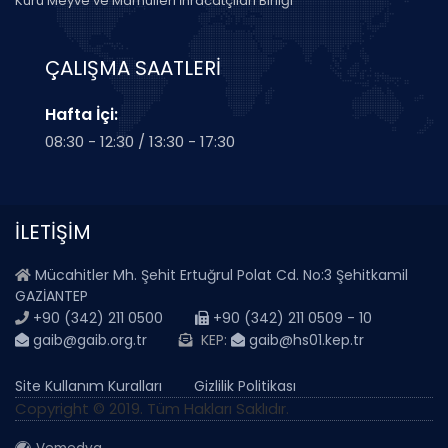
Kuru Meyve ve Mamulleri İhracatçıları Birliği
ÇALIŞMA SAATLERİ
Hafta İçi:
08:30 - 12:30 / 13:30 - 17:30
İLETİŞİM
Mücahitler Mh. Şehit Ertuğrul Polat Cd. No:3 Şehitkamil
GAZİANTEP
+90 (342) 211 0500
+90 (342) 211 0509 - 10
gaib@gaib.org.tr
KEP:
gaib@hs01.kep.tr
Site Kullanım Kuralları
Gizlilik Politikası
Copyright © 2019. Tüm Hakları Saklıdır.