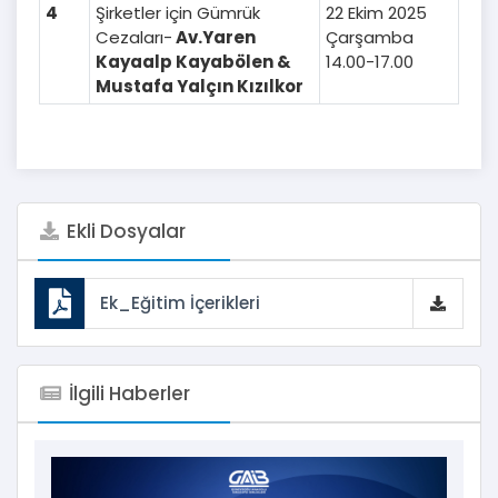
4
Şirketler için Gümrük
22 Ekim 2025
Cezaları-
Av.Yaren
Çarşamba
Kayaalp Kayabölen &
14.00-17.00
Mustafa Yalçın Kızılkor
Ekli Dosyalar
Ek_Eğitim İçerikleri
İlgili Haberler