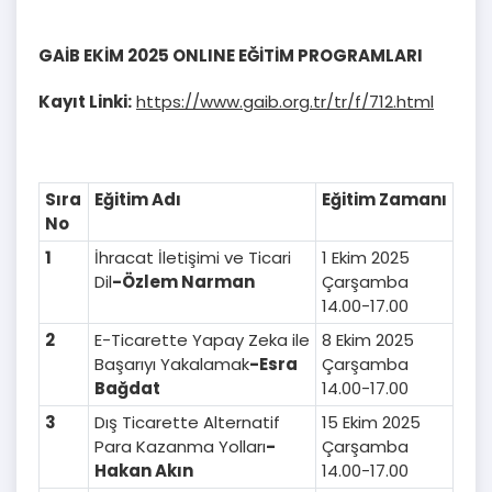
GAİB EKİM 2025 ONLINE EĞİTİM PROGRAMLARI
Kayıt Linki:
https://www.gaib.org.tr/tr/f/712.html
Sıra
Eğitim Adı
Eğitim Zamanı
No
1
İhracat İletişimi ve Ticari
1 Ekim 2025
Dil
-Özlem Narman
Çarşamba
14.00-17.00
2
E-Ticarette Yapay Zeka ile
8 Ekim 2025
Başarıyı Yakalamak
-Esra
Çarşamba
Bağdat
14.00-17.00
3
Dış Ticarette Alternatif
15 Ekim 2025
Para Kazanma Yolları
-
Çarşamba
Hakan Akın
14.00-17.00