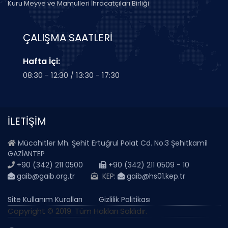
Kuru Meyve ve Mamulleri İhracatçıları Birliği
ÇALIŞMA SAATLERİ
Hafta İçi:
08:30 - 12:30 / 13:30 - 17:30
İLETİŞİM
Mücahitler Mh. Şehit Ertuğrul Polat Cd. No:3 Şehitkamil
GAZİANTEP
+90 (342) 211 0500
+90 (342) 211 0509 - 10
gaib@gaib.org.tr
KEP:
gaib@hs01.kep.tr
Site Kullanım Kuralları
Gizlilik Politikası
Copyright © 2019. Tüm Hakları Saklıdır.