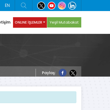
EN
letişim
Yeşil Mutabakat
ONLINE İŞLEMLER
Paylaş: