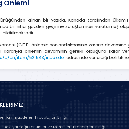
g Önlemi
dürlüğü’nden alınan bir yazıda, Kanada tarafından ülkemiz 
a bir nihai gözden geçirme soruşturması yürütülmüş olup, 
 bildirilmektedir.
kemesi (CITT) önlemin sonlandırılmasının zararın devamına y
 kararıyla önlemin devamının gerekli olduğuna karar verd
cce/a/en/item/521543/index.do
adresinde yer aldığı belirtilme
İKLERİMİZ
 ve Hammaddeleri İhracatçıları Birliği
 Bakliyat Yağlı Tohumlar ve Mamulleri İhracatçıları Birliği