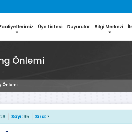
Faaliyetlerimiz
Üye Listesi
Duyurular
Bilgi Merkezi
İ
ng Önlemi
g Önlemi
026
Sayı:
95
Sıra:
7