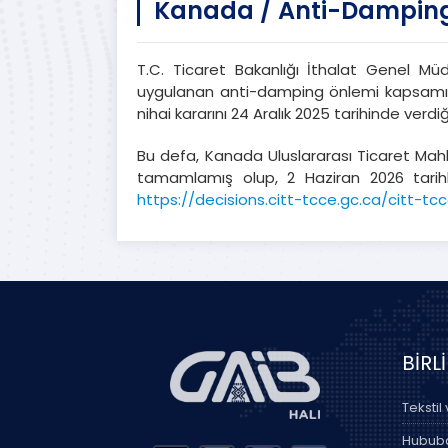
Kanada / Anti-Dampin
T.C. Ticaret Bakanlığı İthalat Genel Mü
uygulanan anti-damping önlemi kapsamınd
nihai kararını 24 Aralık 2025 tarihinde verdiği
Bu defa, Kanada Uluslararası Ticaret Mah
tamamlamış olup, 2 Haziran 2026 tarihli
https://decisions.citt-tcce.gc.ca/citt-t
BİRL
Tekstil
Hububat