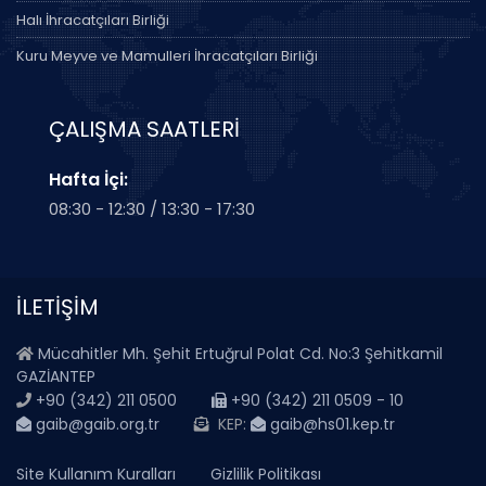
Halı İhracatçıları Birliği
Kuru Meyve ve Mamulleri İhracatçıları Birliği
ÇALIŞMA SAATLERİ
Hafta İçi:
08:30 - 12:30 / 13:30 - 17:30
İLETİŞİM
Mücahitler Mh. Şehit Ertuğrul Polat Cd. No:3 Şehitkamil
GAZİANTEP
+90 (342) 211 0500
+90 (342) 211 0509 - 10
gaib@gaib.org.tr
KEP:
gaib@hs01.kep.tr
Site Kullanım Kuralları
Gizlilik Politikası