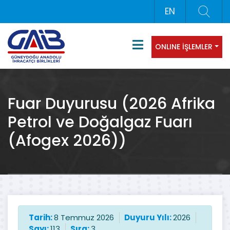
EN
ONLINE İŞLEMLER
Fuar Duyurusu (2026 Afrika
Petrol ve Doğalgaz Fuarı
(Afogex 2026))
Tarih:
8 Temmuz 2026
Duyuru Yılı:
2026
Sayı:
113
Sıra:
3