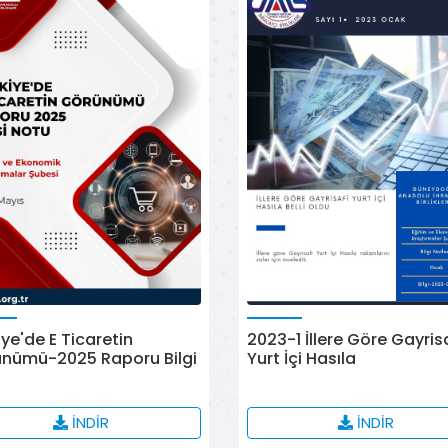
iye'de E Ticaretin
2023-1 İllere Göre Gayris
nümü-2025 Raporu Bilgi
Yurt İçi Hasıla
u
İNDİR
İNDİR