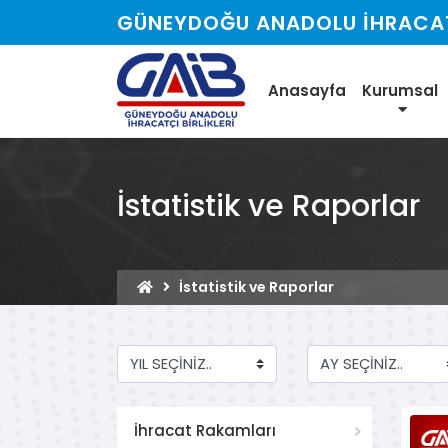
GÜNEYDOĞU ANADOLU İHRACATÇ
Anasayfa
Kurumsal
İstatistik ve Raporlar
İstatistik ve Raporlar
İhracat Rakamları