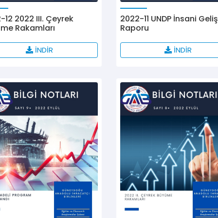
-12 2022 III. Çeyrek
2022-11 UNDP İnsani Gel
me Rakamları
Raporu
İNDİR
İNDİR