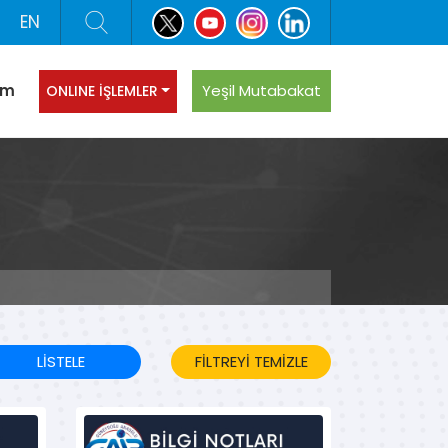
EN
şim
Yeşil Mutabakat
ONLINE İŞLEMLER
LİSTELE
FİLTREYİ TEMİZLE