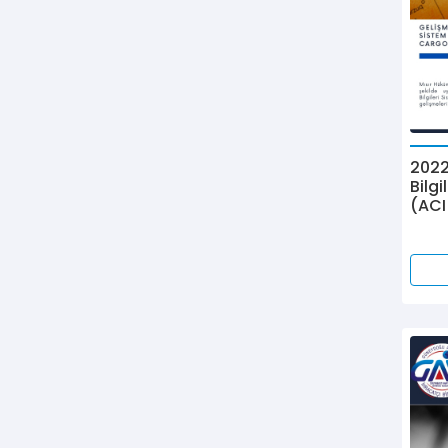
2022
Bilg
(ACI