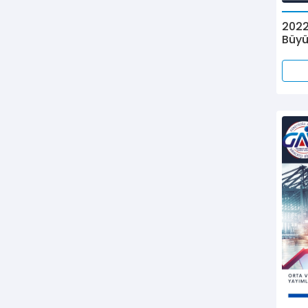
2022
Büyü