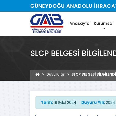
GÜNEYDOĞU ANADOLU İHRACATÇ
Anasayfa
Kurumsal
SLCP BELGESİ BİLGİLEN
Duyurular
SLCP BELGESİ BİLGİLEND
Tarih:
19 Eylül 2024
Duyuru Yılı:
2024