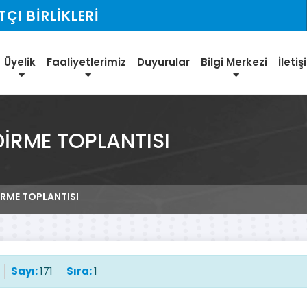
I BİRLİKLERİ
Üyelik
Faaliyetlerimiz
Duyurular
Bilgi Merkezi
İleti
DİRME TOPLANTISI
İRME TOPLANTISI
Sayı:
171
Sıra:
1