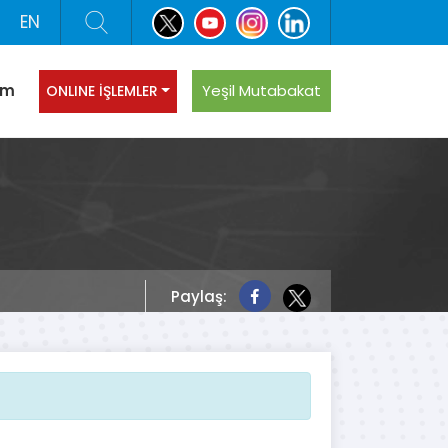
EN
şim
Yeşil Mutabakat
ONLINE İŞLEMLER
Paylaş: