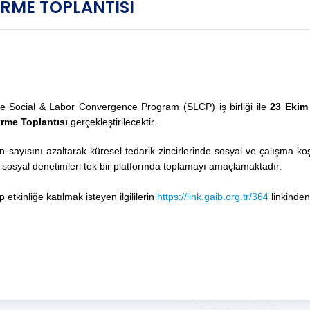
İRME TOPLANTISI
he Social & Labor Convergence Program (SLCP) iş birliği ile
23 Ekim
irme Toplantısı
gerçekleştirilecektir.
 sayısını azaltarak küresel tedarik zincirlerinde sosyal ve çalışma ko
de sosyal denetimleri tek bir platformda toplamayı amaçlamaktadır.
 etkinliğe katılmak isteyen ilgililerin
https://link.gaib.org.tr/364
linkinden