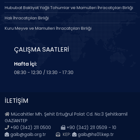
Hububat Bakliyat Yağlı Tohumlar ve Mamulleri İhracatçıları Birliği
Halı İhracatçıları Birliği
Kuru Meyve ve Mamulleri İhracatçıları Birliği
ÇALIŞMA SAATLERİ
Hafta İçi:
08:30 - 12:30 / 13:30 - 17:30
İLETİŞİM
Mücahitler Mh. Şehit Ertuğrul Polat Cd. No:3 Şehitkamil
GAZİANTEP
+90 (342) 211 0500
+90 (342) 211 0509 - 10
gaib@gaib.org.tr
KEP:
gaib@hs01.kep.tr