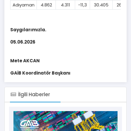
Adıyaman
4.862
4.311
-11,3
30.405
26.886
Saygılarımızla.
05.06.2026
Mete AKCAN
GAİB Koordinatör Başkanı
İlgili Haberler