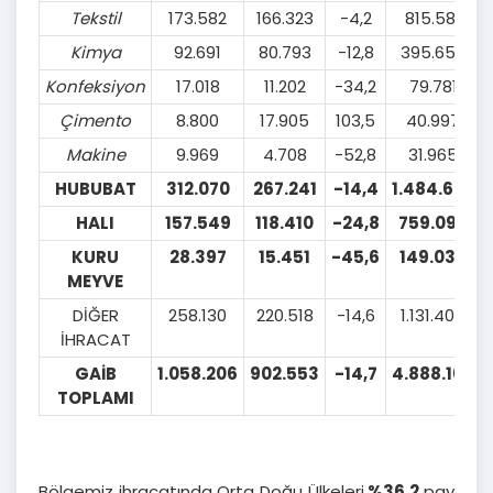
Tekstil
173.582
166.323
-4,2
815.581
Kimya
92.691
80.793
-12,8
395.656
Konfeksiyon
17.018
11.202
-34,2
79.781
Çimento
8.800
17.905
103,5
40.997
Makine
9.969
4.708
-52,8
31.965
HUBUBAT
312.070
267.241
-14,4
1.484.652
HALI
157.549
118.410
-24,8
759.098
KURU
28.397
15.451
-45,6
149.030
MEYVE
DİĞER
258.130
220.518
-14,6
1.131.405
İHRACAT
GAİB
1.058.206
902.553
-14,7
4.888.165
TOPLAMI
Bölgemiz ihracatında Orta Doğu Ülkeleri
%36,2
pay