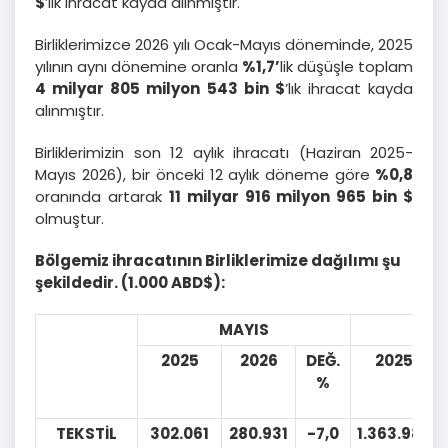
$
’lık ihracat kayda alınmıştır.
Birliklerimizce 2026 yılı Ocak-Mayıs döneminde, 2025
yılının aynı dönemine oranla
%1,7’
lik düşüşle toplam
4 milyar 805 milyon 543 bin
$
’lık ihracat kayda
alınmıştır.
Birliklerimizin son 12 aylık ihracatı (Haziran 2025-
Mayıs 2026), bir önceki 12 aylık döneme göre
%0,8
oranında artarak
11 milyar 916 milyon 965 bin $
olmuştur.
Bölgemiz ihracatının Birliklerimize dağılımı şu
şekildedir. (1.000 ABD$):
MAYIS
OCA
2025
2026
DEĞ.
2025
%
TEKSTİL
302.061
280.931
-7,0
1.363.980