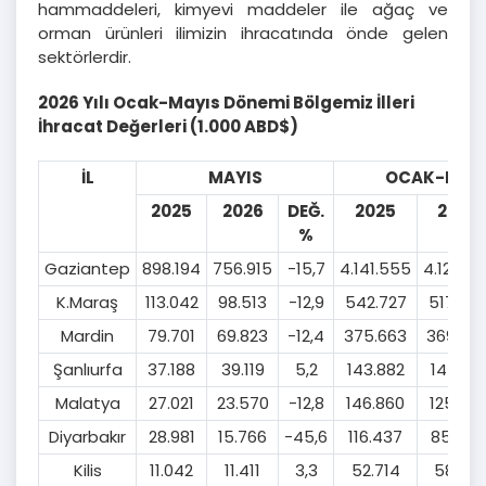
hammaddeleri, kimyevi maddeler ile ağaç ve
orman ürünleri ilimizin ihracatında önde gelen
sektörlerdir.
2026 Yılı Ocak-Mayıs Dönemi Bölgemiz İlleri
İhracat Değerleri (1.000 ABD$)
İL
MAYIS
OCAK-MAY
2025
2026
DEĞ.
2025
2026
%
Gaziantep
898.194
756.915
-15,7
4.141.555
4.124.51
K.Maraş
113.042
98.513
-12,9
542.727
517.76
Mardin
79.701
69.823
-12,4
375.663
369.64
Şanlıurfa
37.188
39.119
5,2
143.882
147.125
Malatya
27.021
23.570
-12,8
146.860
125.63
Diyarbakır
28.981
15.766
-45,6
116.437
85.784
Kilis
11.042
11.411
3,3
52.714
58.012