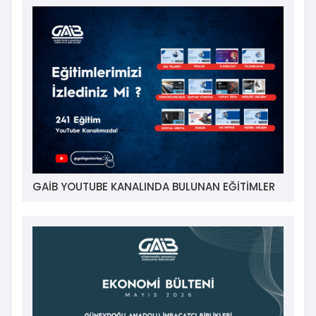
GAİB YOUTUBE KANALINDA BULUNAN EĞİTİMLER