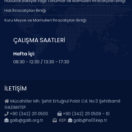
Hububat Bakliyat Yağlı Tohumlar ve Mamulleri İhracatçıları Birliği
Halı İhracatçıları Birliği
Kuru Meyve ve Mamulleri İhracatçıları Birliği
ÇALIŞMA SAATLERİ
Hafta İçi:
08:30 - 12:30 / 13:30 - 17:30
İLETİŞİM
Mücahitler Mh. Şehit Ertuğrul Polat Cd. No:3 Şehitkamil
GAZİANTEP
+90 (342) 211 0500
+90 (342) 211 0509 - 10
gaib@gaib.org.tr
KEP:
gaib@hs01.kep.tr