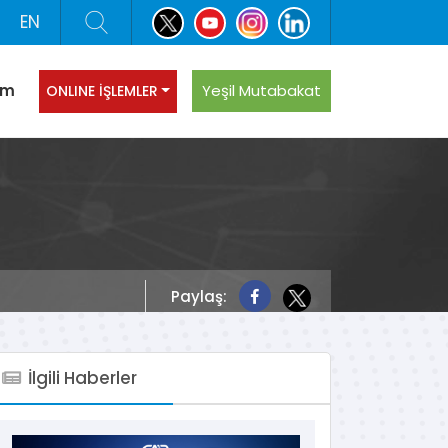
EN
şim
Yeşil Mutabakat
ONLINE İŞLEMLER
Paylaş:
İlgili Haberler