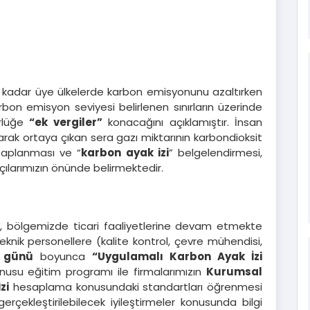
ına kadar üye ülkelerde karbon emisyonunu azaltırken
bon emisyon seviyesi belirlenen sınırların üzerinde
ürlüğe
“ek vergiler”
konacağını açıklamıştır. İnsan
arak ortaya çıkan sera gazı miktarının karbondioksit
saplanması ve “
karbon ayak izi
” belgelendirmesi,
tçılarımızın önünde belirmektedir.
z, bölgemizde ticari faaliyetlerine devam etmekte
teknik personellere (kalite kontrol, çevre mühendisi,
ş günü
boyunca
“Uygulamalı Karbon Ayak İzi
onusu eğitim programı ile firmalarımızın
Kurumsal
zi
hesaplama konusundaki standartları öğrenmesi
çekleştirilebilecek iyileştirmeler konusunda bilgi