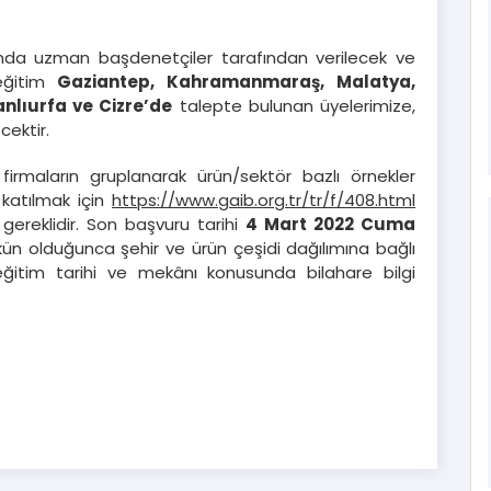
nında uzman başdenetçiler tarafından verilecek ve
eğitim
Gaziantep, Kahramanmaraş, Malatya,
anlıurfa ve Cizre’de
talepte bulunan üyelerimize,
cektir.
irmaların gruplanarak ürün/sektör bazlı örnekler
 katılmak için
https://www.gaib.org.tr/tr/f/408.html
ereklidir. Son başvuru tarihi
4 Mart 2022 Cuma
kün olduğunca şehir ve ürün çeşidi dağılımına bağlı
 eğitim tarihi ve mekânı konusunda bilahare bilgi