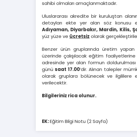
sahibi olmaları amaçlanmaktadır.
Uluslararası akredite bir kuruluştan ala
detayları ekte yer alan söz konusu 
Adıyaman, Diyarbakır, Mardin, Kilis, Ş
yüz yüze ve
ücretsiz
olarak gerçekleştirile
Benzer ürün gruplarında üretim yapan f
üzerinde çalışılacak eğitim faaliyetlerine
adresinde yer alan formun doldurulması g
günü
saat 17.00
’dir. Alınan talepler müm
olarak gruplara bölünecek ve ilgililere
verilecektir.
Bilgileriniz rica olunur.
EK:
Eğitim Bilgi Notu (2 Sayfa)