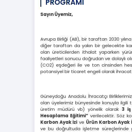
PROGRAMI
Sayın Üyemiz,
Avrupa Birliği (AB), bir taraftan 2030 yıl
diğer taraftan da yakın bir gelecekte kar
olan üreticilerden ithalat yaparken yür
faaliyetleri sonucu doğrudan ve dolaylı ol
(CO2) eşdeğeri ile ve ton cinsinden he
potansiyel bir ticaret engeli olarak ihraca
Güneydoğu Anadolu İhracatçı Birliklerimi
olan üyelerimiz bünyesinde konuyla ilgili 
üretim müdürü vb) yönelik olarak
3 i
Hesaplama Eğitimi”
verilecektir. Söz k
Karbon Ayak İzi
ve
Ürün Karbon Ayak İ
ve bu doğrultuda işletme süreçlerinde ger