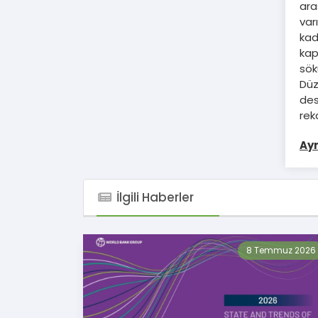
ara
var
kad
kap
sök
Düz
des
rek
Ayr
İlgili Haberler
8 Temmuz 2026