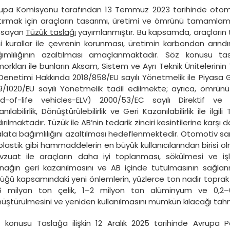
upa Komisyonu tarafından 13 Temmuz 2023 tarihinde otomo
tırmak için araçların tasarımı, üretimi ve ömrünü tamamlam
psayan
Tüzük taslağı
yayımlanmıştır. Bu kapsamda, araçların t
i kurallar ile çevrenin korunması, üretimin karbondan arın
ımlılığının azaltılması amaçlanmaktadır. Söz konusu ta
orkları ile bunların Aksam, Sistem ve Ayrı Teknik Ünitelerini
Denetimi Hakkında 2018/858/EU sayılı Yönetmelik ile Piyasa G
9/1020/EU sayılı Yönetmelik tadil edilmekte; ayrıca, ömrün
d-of-life vehicles-ELV) 2000/53/EC sayılı Direktif ve
lanılabilirlik, Dönüştürülebilirlik ve Geri Kazanılabilirlik ile ilgi
dırılmaktadır. Tüzük ile AB’nin tedarik zinciri kesintilerine karşı d
alata bağımlılığını azaltılması hedeflenmektedir. Otomotiv san
plastik gibi hammaddelerin en büyük kullanıcılarından birisi 
zuat ile araçların daha iyi toplanması, sökülmesi ve iş
nağın geri kazanılmasını ve AB içinde tutulmasının sağl
üğü kapsamındaki yeni önlemlerin, yüzlerce ton nadir toprak 
 milyon ton çelik, 1–2 milyon ton alüminyum ve 0,2–0
üştürülmesini ve yeniden kullanılmasını mümkün kılacağı tah
 konusu Taslağa ilişkin 12 Aralık 2025 tarihinde Avrupa