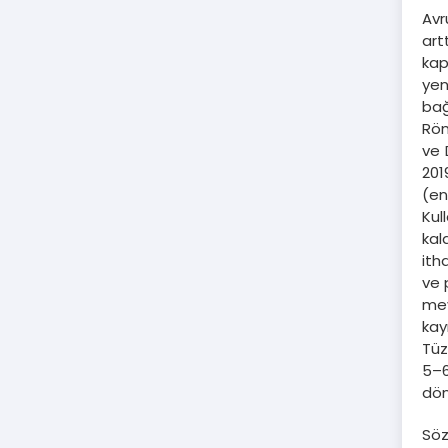
Avr
art
ka
yen
bağ
Röm
ve 
201
(en
Kul
kal
ith
ve 
mev
kay
Tüz
5–6
dön
Söz