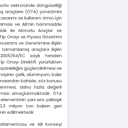
tiv sektöründe döngüselliği
ış araçların (ÖTA) yönetimini
asarımı ve kullanım ömrü için
dırılması ve AB’nin hammadde
slak ile Motorlu Araçlar ve
n Tip Onayı ve Piyasa Gözetimi
özetimi ve Denetimine ilişkin
ü tamamlamış araçlara ilişkin
 2005/64/EC sayılı Yeniden
li Tip Onayı Direktifi yürürlükten
ayanıklılığını güçlendirilmesi ve
ayinin çelik, alüminyum, bakır
olmasından bahisle, söz konusu
lenmesi, daha fazla değerli
anması amaçlanmaktadır. ÖTA
elementinin yanı sıra yaklaşık
,3 milyon ton bakırın geri
min edilmektedir.
 Parlamentosu ve AB Konseyi