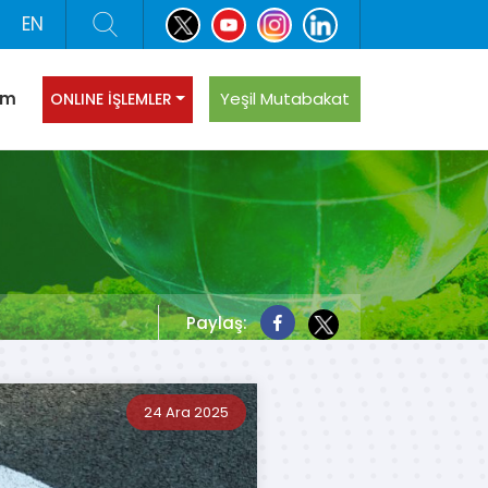
EN
şim
Yeşil Mutabakat
ONLINE İŞLEMLER
Paylaş:
24 Ara 2025