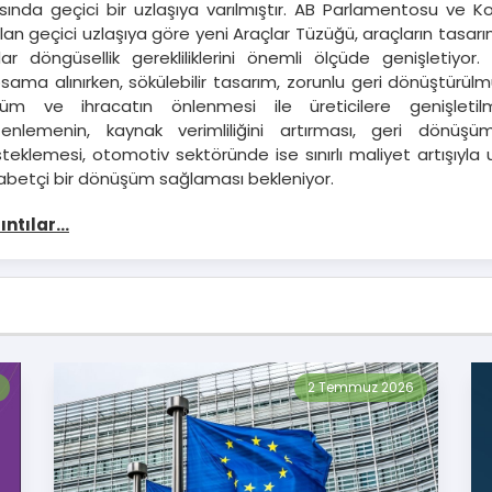
sında geçici bir uzlaşıya varılmıştır. AB Parlamentosu ve K
ılan geçici uzlaşıya göre yeni Araçlar Tüzüğü, araçların tas
ar döngüsellik gerekliliklerini önemli ölçüde genişletiyor
sama alınırken, sökülebilir tasarım, zorunlu geri dönüştürülmü
üm ve ihracatın önlenmesi ile üreticilere genişletilmiş
enlemenin, kaynak verimliliğini artırması, geri dönüşüm
teklemesi, otomotiv sektöründe ise sınırlı maliyet artışıyla
abetçi bir dönüşüm sağlaması bekleniyor.
ıntılar...
2 Temmuz 2026