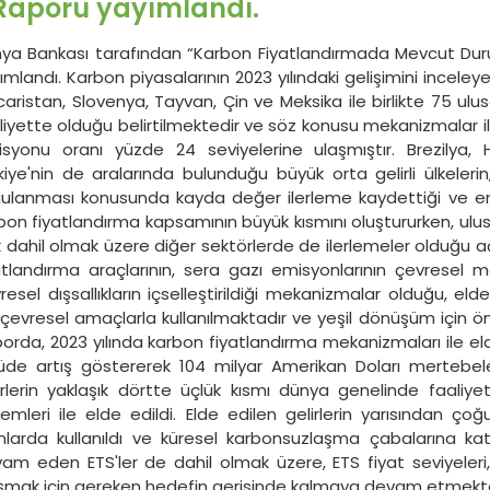
Raporu yayımlandı.
ya Bankası tarafından “Karbon Fiyatlandırmada Mevcut Dur
ımlandı. Karbon piyasalarının 2023 yılındaki gelişimini incele
aristan, Slovenya, Tayvan, Çin ve Meksika ile birlikte 75 ulu
liyette olduğu belirtilmektedir ve söz konusu mekanizmalar i
syonu oranı yüzde 24 seviyelerine ulaşmıştır. Brezilya, H
kiye'nin de aralarında bulunduğu büyük orta gelirli ülkelerin
ulanması konusunda kayda değer ilerleme kaydettiği ve ener
bon fiyatlandırma kapsamının büyük kısmını oluştururken, ulusla
k dahil olmak üzere diğer sektörlerde de ilerlemeler olduğu a
atlandırma araçlarının, sera gazı emisyonlarının çevresel ma
resel dışsallıkların içselleştirildiği mekanizmalar olduğu, elde
 çevresel amaçlarla kullanılmaktadır ve yeşil dönüşüm için ön
orda, 2023 yılında karbon fiyatlandırma mekanizmaları ile eld
üde artış göstererek 104 milyar Amerikan Doları mertebelerin
irlerin yaklaşık dörtte üçlük kısmı dünya genelinde faaliy
temleri ile elde edildi. Elde edilen gelirlerin yarısından çoğu i
nlarda kullanıldı ve küresel karbonsuzlaşma çabalarına kat
am eden ETS'ler de dahil olmak üzere, ETS fiyat seviyeleri
şmak için gereken hedefin gerisinde kalmaya devam etmekte