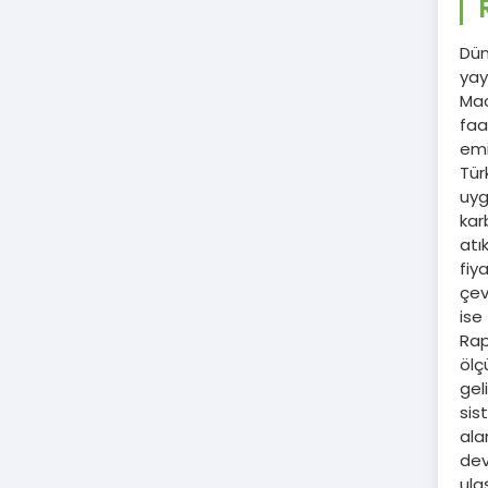
Dün
yay
Mac
faa
emi
Tür
uyg
kar
atı
fiy
çev
ise
Rap
ölç
gel
sis
ala
dev
ula