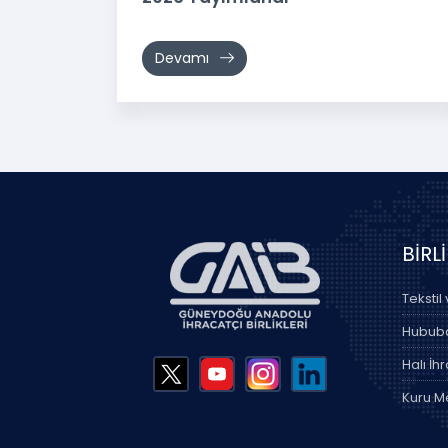
Devamı
BİRL
Tekstil
Hububat
Halı İhr
Kuru Me