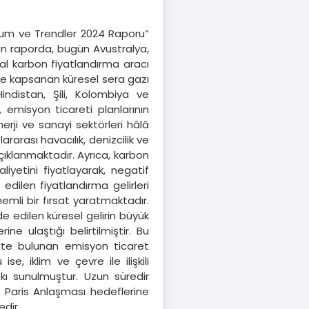
um ve Trendler 2024 Raporu”
yen raporda, bugün Avustralya,
sal karbon fiyatlandırma aracı
le kapsanan küresel sera gazı
indistan, Şili, Kolombiya ve
, emisyon ticareti planlarının
ji ve sanayi sektörleri hâlâ
rarası havacılık, denizcilik ve
çıklanmaktadır. Ayrıca, karbon
liyetini fiyatlayarak, negatif
 edilen fiyatlandırma gelirleri
emli bir fırsat yaratmaktadır.
e edilen küresel gelirin büyük
e ulaştığı belirtilmiştir. Bu
ette bulunan emisyon ticaret
se, iklim ve çevre ile ilişkili
kı sunulmuştur. Uzun süredir
, Paris Anlaşması hedeflerine
dir.