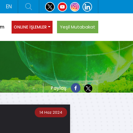
EN
şim
Yeşil Mutabakat
ONLINE İŞLEMLER
Paylaş:
14 Haz 2024