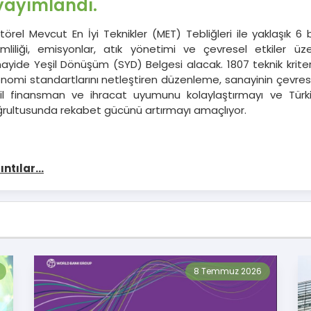
yayımlandı.
törel Mevcut En İyi Teknikler (MET) Tebliğleri ile yaklaşık 6 
imliliği, emisyonlar, atık yönetimi ve çevresel etkiler üz
ayide Yeşil Dönüşüm (SYD) Belgesi alacak. 1807 teknik krit
nomi standartlarını netleştiren düzenleme, sanayinin çevres
il finansman ve ihracat uyumunu kolaylaştırmayı ve Türki
rultusunda rekabet gücünü artırmayı amaçlıyor.
ıntılar...
8 Temmuz 2026