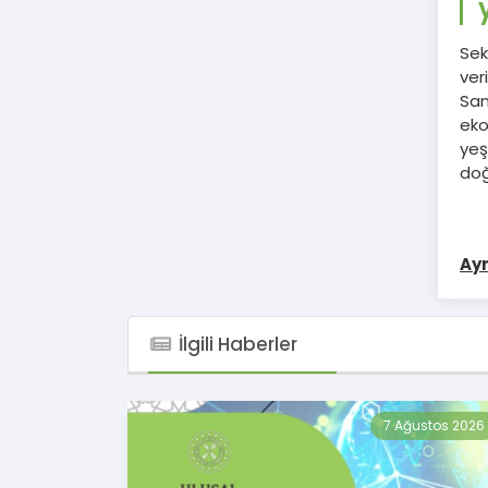
Sek
ver
San
eko
yeş
doğ
Ayr
İlgili Haberler
7 Ağustos 2026