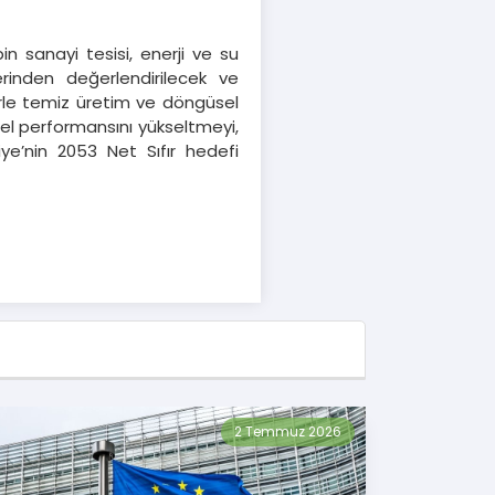
bin sanayi tesisi, enerji ve su
erinden değerlendirilecek ve
erle temiz üretim ve döngüsel
el performansını yükseltmeyi,
ye’nin 2053 Net Sıfır hedefi
2 Temmuz 2026