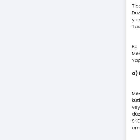
Tic
Düz
yön
Tas
Bu 
Mek
Yap
a) 
Mev
küt
ve
düz
SKD
emi