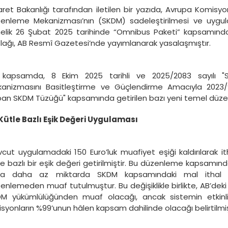
aret Bakanlığı tarafından iletilen bir yazıda, Avrupa Komisy
enleme Mekanizması’nın (SKDM) sadeleştirilmesi ve uygula
elik 26 Şubat 2025 tarihinde “Omnibus Paketi” kapsamınd
lağı, AB Resmî Gazetesi’nde yayımlanarak yasalaşmıştır.
kapsamda, 8 Ekim 2025 tarihli ve 2025/2083 sayılı "
anizmasını Basitleştirme ve Güçlendirme Amacıyla 2023/95
an SKDM Tüzüğü" kapsamında getirilen bazı yeni temel düzen
Kütle Bazlı Eşik Değeri Uygulaması
cut uygulamadaki 150 Euro’luk muafiyet eşiği kaldırılarak ith
le bazlı bir eşik değeri getirilmiştir. Bu düzenleme kapsamında
ya daha az miktarda SKDM kapsamındaki mal ithal 
enlemeden muaf tutulmuştur. Bu değişiklikle birlikte, AB’deki i
M yükümlülüğünden muaf olacağı, ancak sistemin etkinl
syonların %99’unun hâlen kapsam dahilinde olacağı belirtilmiş