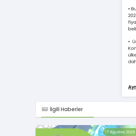
• B
202
fiy
bel
• Ü
Kom
ülk
dah
Ayr
İlgili Haberler
7 Ağustos 2026