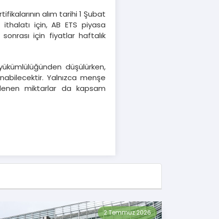
tifikalarının alım tarihi 1 Şubat
ı ithalatı için, AB ETS piyasa
sonrası için fiyatlar haftalık
yükümlülüğünden düşülürken,
ınabilecektir. Yalnızca menşe
ödenen miktarlar da kapsam
2 Temmuz 2026