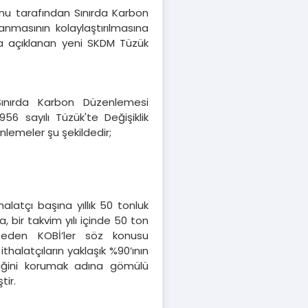
onu tarafından Sınırda Karbon
nmasının kolaylaştırılmasına
a açıklanan yeni SKDM Tüzük
Sınırda Karbon Düzenlemesi
6 sayılı Tüzük'te Değişiklik
lemeler şu şekildedir;
alatçı başına yıllık 50 tonluk
, bir takvim yılı içinde 50 ton
eden KOBİ’ler söz konusu
thalatçıların yaklaşık %90’ının
iğini korumak adına gömülü
tir.