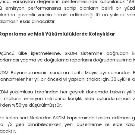
yrıca, varsayılan değerlerin belirlenmesinde kullanılacak “
ü emisyon performansına sahip olanların belirli bir yüzde
elerden güvenilir verinin temin edilebildiği 10 en yüksek va
alaması” esas alınacaktır.
Raporlama ve Mali Yükümlülüklerde Kolaylıklar
Üçüncü ülke işletmelerine, SKDM sistemine doğrudan 
orlaması yapma ve doğrulama raporlarını doğrudan sunma im
KDM Beyannamesinin sunulma tarihi Mayıs ayı sonundan Eyl
annameler her yıl, bir önceki yıl yapılan ithalat için, 30 Eylül’e 
KDM yükümlüsü tarafından her çeyrek dönemde takvim yılı ba
 malların emisyon miktarına karşılık elde bulundurulması z
’den %50’ye düşürülmüştür.
lde kalan sertifikalardan SKDM kapsamında teslim edilmesi ge
la 1/3 geri alınabilecekken yeni düzenleme ile elde kala
nacaktır.