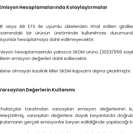
 Emisyon Hesaplamalarında Kolaylaştırmalar
B veya AB ETS ile uyumlu ülkelerden ithal edilen girdil
samındaki bir ürünün üretiminde kullanılması durumund
syonlar hesaplamaya dahil edilmeyecektir.
misyon hesaplamasında yalnızca SKDM ürünü (2023/956 sayılı 
dilerin emisyon değerleri dahil edilecektir.
alsine olmayan kaolinik killer SKDM kapsamı dışına çıkarılmıştır.
Varsayılan Değerlerin Kullanımı
thalatçılar tarafından varsayılan emisyon değerlerinin kul
eleştirilmiş, varsayılan değerlere dayalı beyanlarda doğrula
rulamanın gerçek emisyonlar beyan edildiğinde yapılacağı beli