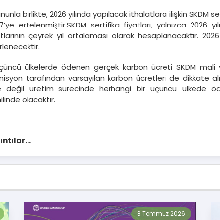
ununla birlikte, 2026 yılında yapılacak ithalatlara ilişkin SKDM ser
7’ye ertelenmiştir.SKDM sertifika fiyatları, yalnızca 2026 yıl
atlarının çeyrek yıl ortalaması olarak hesaplanacaktır. 2026 
irlenecektir.
çüncü ülkelerde ödenen gerçek karbon ücreti SKDM mali 
isyon tarafından varsayılan karbon ücretleri de dikkate al
e değil üretim sürecinde herhangi bir üçüncü ülkede 
ilinde olacaktır.
ıntılar...
8 Temmuz 2026