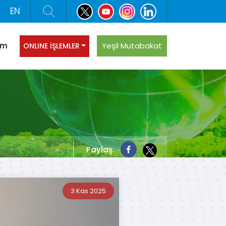
EN
şim
Yeşil Mutabakat
ONLINE İŞLEMLER
Paylaş:
3 Kas 2025