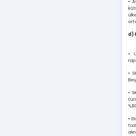
• A
köt
ülk
ort
d) 
• 
rap
• S
Bey
• S
tüm
%80
• E
faz
alı