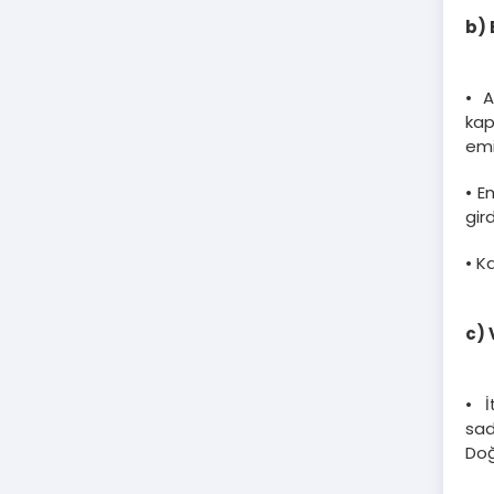
b)
• A
kap
emi
• E
gir
• K
c) 
• İ
sad
Doğ