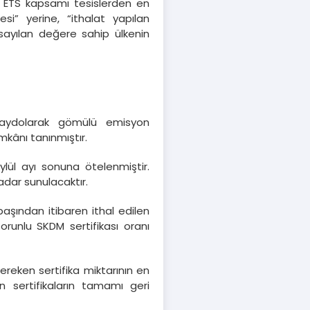
AB ETS kapsamı tesislerden en
si” yerine, “ithalat yapılan
rsayılan değere sahip ülkenin
kaydolarak gömülü emisyon
kânı tanınmıştır.
ül ayı sonuna ötelenmiştir.
kadar sunulacaktır.
şından itibaren ithal edilen
orunlu SKDM sertifikası oranı
reken sertifika miktarının en
n sertifikaların tamamı geri