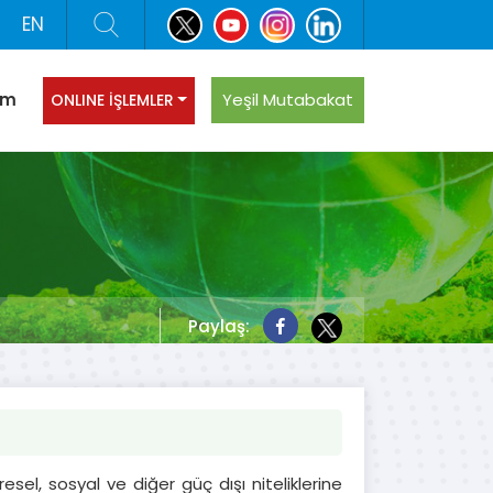
EN
şim
Yeşil Mutabakat
ONLINE İŞLEMLER
Paylaş:
vresel, sosyal ve diğer güç dışı niteliklerine