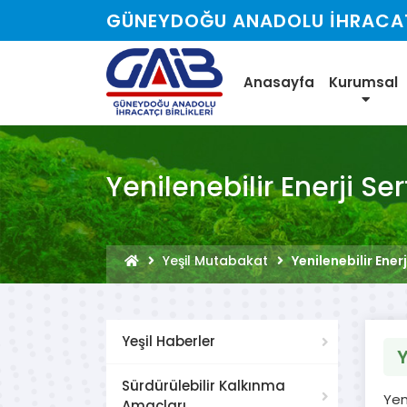
GÜNEYDOĞU ANADOLU İHRACATÇ
Anasayfa
Kurumsal
Yenilenebilir Enerji Ser
Yeşil Mutabakat
Yenilenebilir Enerj
Yeşil Haberler
Y
Sürdürülebilir Kalkınma
Yen
Amaçları