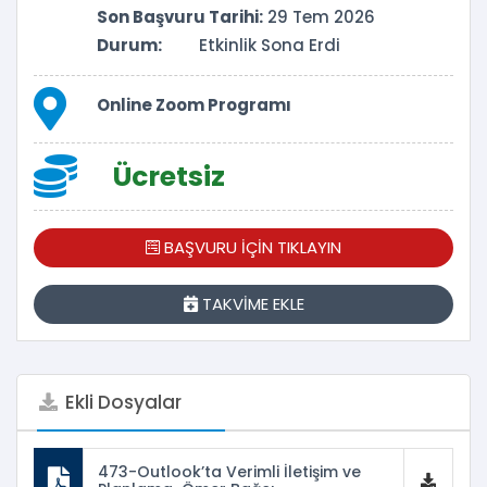
Son Başvuru Tarihi:
29 Tem 2026
Durum:
Etkinlik Sona Erdi
Online Zoom Programı
Ücretsiz
BAŞVURU İÇİN TIKLAYIN
TAKVİME EKLE
Ekli Dosyalar
473-Outlook’ta Verimli İletişim ve