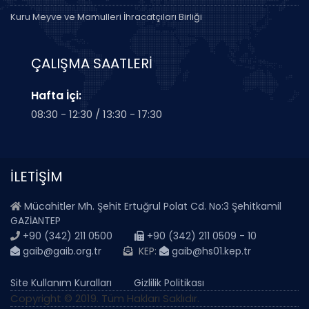
Kuru Meyve ve Mamulleri İhracatçıları Birliği
ÇALIŞMA SAATLERİ
Hafta İçi:
08:30 - 12:30 / 13:30 - 17:30
İLETİŞİM
Mücahitler Mh. Şehit Ertuğrul Polat Cd. No:3 Şehitkamil
GAZİANTEP
+90 (342) 211 0500
+90 (342) 211 0509 - 10
gaib@gaib.org.tr
KEP:
gaib@hs01.kep.tr
Site Kullanım Kuralları
Gizlilik Politikası
Copyright © 2019. Tüm Hakları Saklıdır.