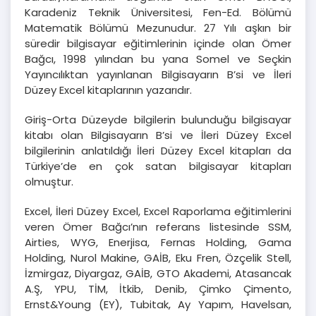
Karadeniz Teknik Üniversitesi, Fen-Ed. Bölümü
Matematik Bölümü Mezunudur. 27 Yılı aşkın bir
süredir bilgisayar eğitimlerinin içinde olan Ömer
Bağcı, 1998 yılından bu yana Somel ve Seçkin
Yayıncılıktan yayınlanan Bilgisayarın B’si ve İleri
Düzey Excel kitaplarının yazarıdır.
Giriş-Orta Düzeyde bilgilerin bulunduğu bilgisayar
kitabı olan Bilgisayarın B’si ve İleri Düzey Excel
bilgilerinin anlatıldığı İleri Düzey Excel kitapları da
Türkiye’de en çok satan bilgisayar kitapları
olmuştur.
Excel, İleri Düzey Excel, Excel Raporlama eğitimlerini
veren Ömer Bağcı’nın referans listesinde SSM,
Airties, WYG, Enerjisa, Fernas Holding, Gama
Holding, Nurol Makine, GAİB, Eku Fren, Özçelik Stell,
İzmirgaz, Diyargaz, GAİB, GTO Akademi, Atasancak
A.Ş, YPU, TİM, İtkib, Denib, Çimko Çimento,
Ernst&Young (EY), Tubitak, Ay Yapım, Havelsan,