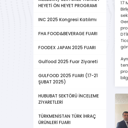
17 
HEYETİ ÖN HEYET PROGRAMI
Bir
sek
INC 2025 Kongresi Katılımı
Gen
pro
FHA FOOD&BEVERAGE FUARI
DTİ
Tic
gör
FOODEX JAPAN 2025 FUARI
Ayr
Gulfood 2025 Fuar Ziyareti
tem
pro
GULFOOD 2025 FUARI (17-21
bil
ŞUBAT 2025)
HUBUBAT SEKTÖRÜ İNCELEME
ZİYARETLERİ
TÜRKMENİSTAN TÜRK İHRAÇ
ÜRÜNLERİ FUARI