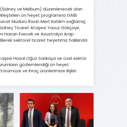
da (Sidney ve Melburn) düzenlenecek olan
ekleştirilen ön heyet programına GAİB
cat Müdürü İhsan Mert katılım sağlamış;
idney Ticaret Ataşesi Yavuz Gökçayır,
anı Hasan Evecek ve Avustralya Arap
erek sektörel ticaret heyetimiz hakkında
Ataşesi Hazal Oğuz Sarıkaya ve özel sektör
l durumların gözlemlendiği ön heyet
törümüze ve ihraç ürünlerimize ilişkin