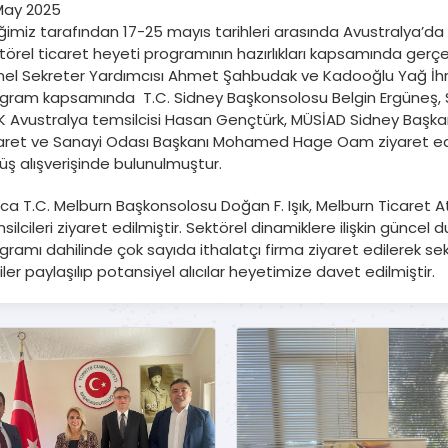
May 2025
liğimiz tarafından 17-25 mayıs tarihleri arasında Avustralya’
törel ticaret heyeti programının hazırlıkları kapsamında gerç
el Sekreter Yardımcısı Ahmet Şahbudak ve Kadooğlu Yağ İhra
gram kapsamında T.C. Sidney Başkonsolosu Belgin Ergüneş, S
K Avustralya temsilcisi Hasan Gençtürk, MÜSİAD Sidney Başk
aret ve Sanayi Odası Başkanı Mohamed Hage Oam ziyaret edil
üş alışverişinde bulunulmuştur.
ıca T.C. Melburn Başkonsolosu Doğan F. Işık, Melburn Ticaret 
silcileri ziyaret edilmiştir. Sektörel dinamiklere ilişkin günce
gramı dahilinde çok sayıda ithalatçı firma ziyaret edilerek sek
giler paylaşılıp potansiyel alıcılar heyetimize davet edilmiştir.