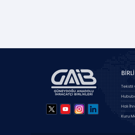
BİRL
Tekstil
Hububat
Halı İhr
Kuru Me