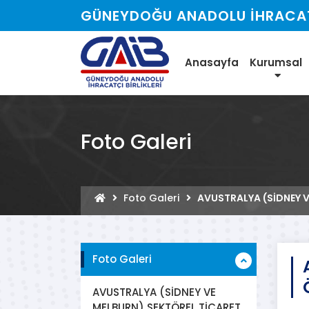
GÜNEYDOĞU ANADOLU İHRACATÇ
Anasayfa
Kurumsal
Foto Galeri
Foto Galeri
AVUSTRALYA (SİDNEY V
Foto Galeri
AVUSTRALYA (SİDNEY VE
MELBURN) SEKTÖREL TİCARET