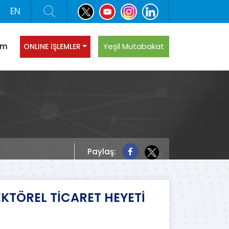
EN
şim
Yeşil Mutabakat
ONLINE İŞLEMLER
Paylaş:
KTÖREL TİCARET HEYETİ