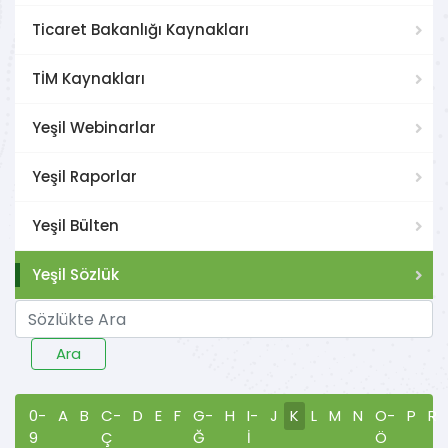
Ticaret Bakanlığı Kaynakları
TİM Kaynakları
Yeşil Webinarlar
Yeşil Raporlar
Yeşil Bülten
Yeşil Sözlük
Ara
0-
A
B
C-
D
E
F
G-
H
I-
J
K
L
M
N
O-
P
R
9
Ç
Ğ
İ
Ö