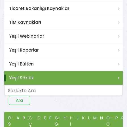
Ticaret Bakanlığı Kaynakları
TİM Kaynakları
Yeşil Webinarlar
Yeşil Raporlar
Yeşil Bülten
Yeşil Sözlük
Ara
0-
A
B
C-
D
E
F
G-
H
I-
J
K
L
M
N
O-
P
R
9
Ç
Ğ
İ
Ö