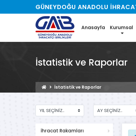
GÜNEYDOĞU ANADOLU İHRACATÇ
Anasayfa
Kurumsal
İstatistik ve Raporlar
İstatistik ve Raporlar
İhracat Rakamları