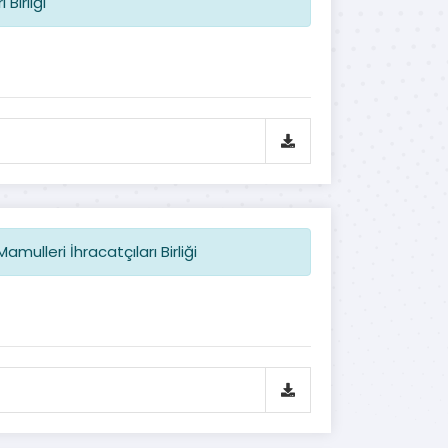
Birliği
ulleri İhracatçıları Birliği