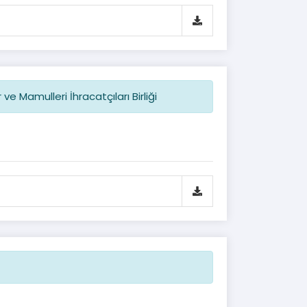
e Mamulleri İhracatçıları Birliği