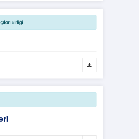
arı Birliği
eri