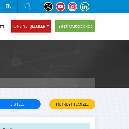
EN
şim
Yeşil Mutabakat
ONLINE İŞLEMLER
LİSTELE
FİLTREYİ TEMİZLE